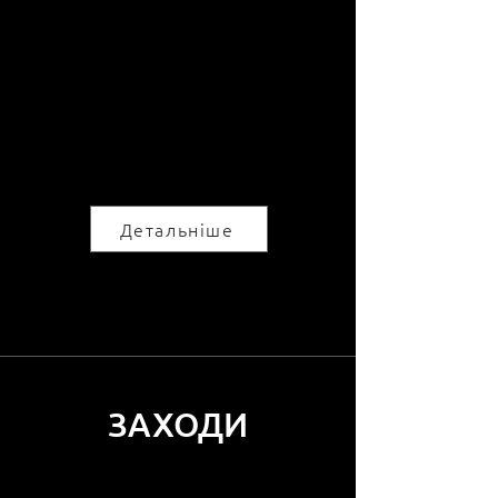
Навчання
Створюємо освітні проекти в галузі
знань «Культура і мистецтво», що
розвивають фахові компетентності
спільноти
Детальніше
ЗАХОДИ