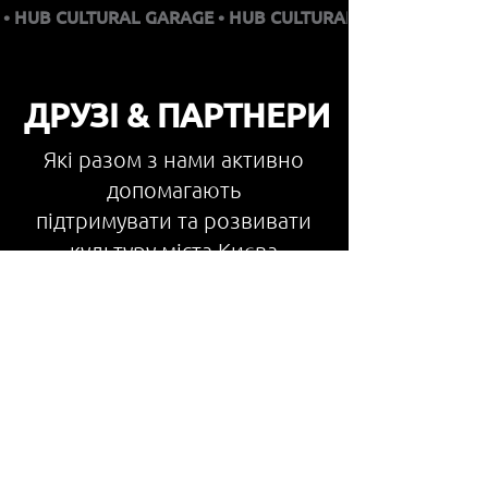
 • HUB CULTURAL GARAGE
ДРУЗІ & ПАРТНЕРИ
Які разом з нами активно
допомагають
підтримувати та розвивати
культуру міста Києва
не тільки словом, а й ділом!